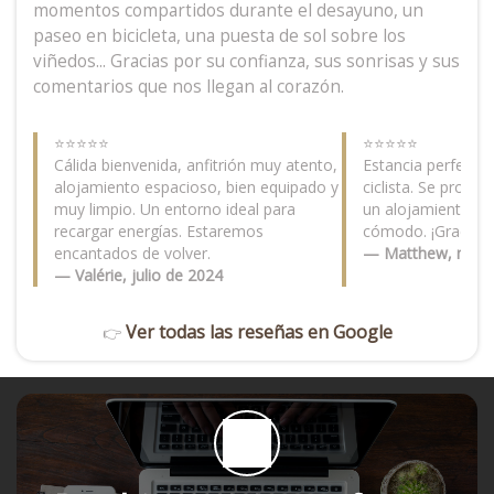
momentos compartidos durante el desayuno, un
paseo en bicicleta, una puesta de sol sobre los
viñedos... Gracias por su confianza, sus sonrisas y sus
comentarios que nos llegan al corazón.
⭐⭐⭐⭐⭐
⭐⭐⭐⭐⭐
Cálida bienvenida, anfitrión muy atento,
Estancia perfecta
alojamiento espacioso, bien equipado y
ciclista. Se propo
muy limpio. Un entorno ideal para
un alojamiento a
recargar energías. Estaremos
cómodo. ¡Gracias p
encantados de volver.
— Matthew, mayo
— Valérie, julio de 2024
Ver todas las reseñas en Google
👉