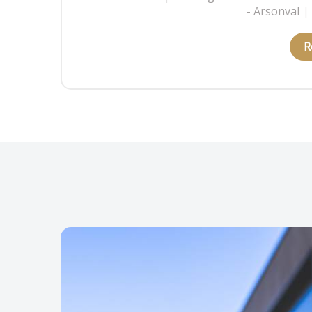
- Arsonval
|
R