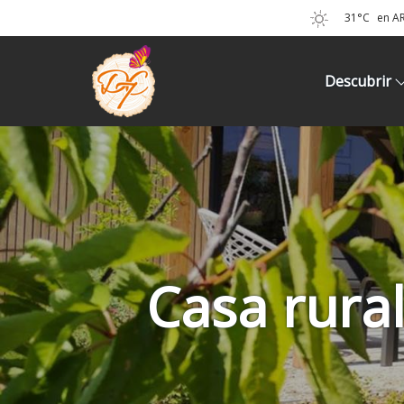
31°C
en A
Descubrir
Casa rura