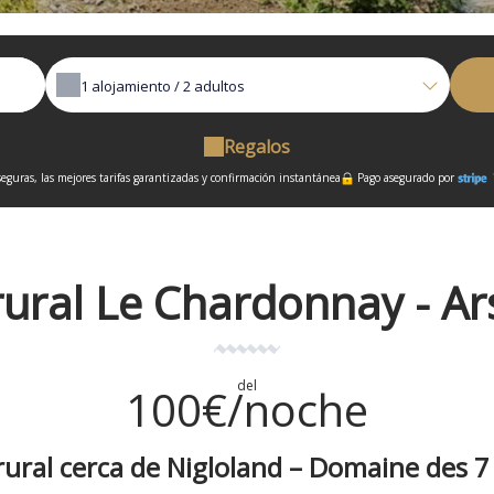
1
alojamiento /
2
adultos
Regalos
eguras, las mejores tarifas garantizadas y confirmación instantánea
Pago asegurado por
rural Le Chardonnay - Ar
del
100€/noche
rural cerca de Nigloland – Domaine des 