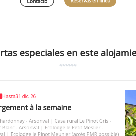
Reservas en linea
Contacto
rtas especiales en este alojami
Hasta
31 dic. 26
rgement à la semaine
Chardonnay - Arsonval
|
Casa rural Le Pinot Gris -
t Blanc - Arsonval
|
Ecolodge le Petit Meslier -
val
|
Ecolodge le Pinot Meunier (accès PMR possible)