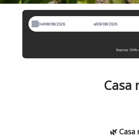
Del
al
Reservas 100% s
Casa 
🌿 Casa 