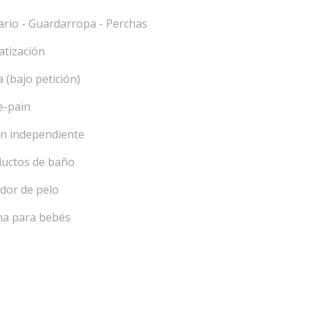
rio - Guardarropa - Perchas
atización
 (bajo petición)
le-pain
ín independiente
uctos de baño
dor de pelo
a para bebés