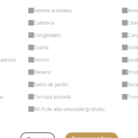
Admite animales
Arma
Cafetera
Clim
Congelador
Cuna
Ducha
Gril
madores
Horno
Jard
Nevera
Prod
Salón de jardín
Seca
na
Terraza privada
Tron
Wi-Fi de alta velocidad gratuito