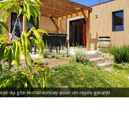
asse-du-gite-le-chardonnay-pour-un-repos-garanti