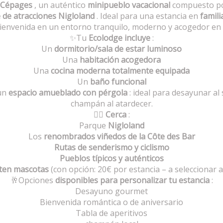
 Cépages
, un auténtico
minipueblo vacacional
compuesto por
 de atracciones Nigloland
. Ideal para una estancia en
famili
bienvenida en un entorno tranquilo, moderno y acogedor en 
✨Tu
Ecolodge incluye
:
Un
dormitorio/sala de estar luminoso
Una
habitación acogedora
Una
cocina moderna totalmente equipada
Un
baño funcional
 un
espacio amueblado con pérgola
: ideal para desayunar al 
champán al atardecer.
🚶‍♂️
Cerca
:
Parque
Nigloland
Los
renombrados viñedos de la Côte des Bar
Rutas de senderismo y ciclismo
Pueblos típicos y auténticos
ten mascotas
(con opción: 20€ por estancia – a seleccionar al
🥂Opciones
disponibles para personalizar tu estancia
:
Desayuno gourmet
Bienvenida romántica o de aniversario
Tabla de aperitivos