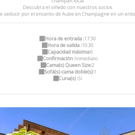
champán local
Descubra el viñedo con nuestros socios
e seducir por el encanto de Aube en Champagne en un entorn
Hora de entrada :
17:30
Hora de salida :
10:30
Capacidad máxima:
6
Confirmación :
Inmediato
Cama(s) Queen Size:
2
Sofá(s)-cama doble(s):
1
Cuna(s) :
Sí