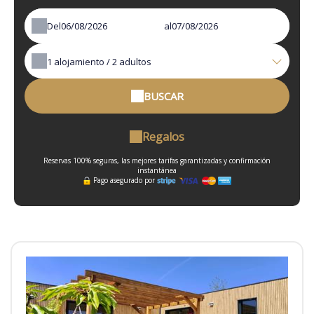
Del
al
1
alojamiento /
2
adultos
BUSCAR
Regalos
Reservas 100% seguras, las mejores tarifas garantizadas y confirmación
instantánea
Pago asegurado por