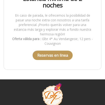
noches
En caso de parada, le ofrecemos la posibilidad de
pasar una noche extra con nosotros a una tarifa
preferencial. ¡Pronto querrás volver para una
estancia más larga y explorar más a fondo nuestra
hermosa región!
Oferta válida para :
Gîte 4* Au Vendangeoir, 12 pers -
Couvignon
Reservas en linea