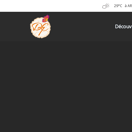
29°C
à A
Découvr