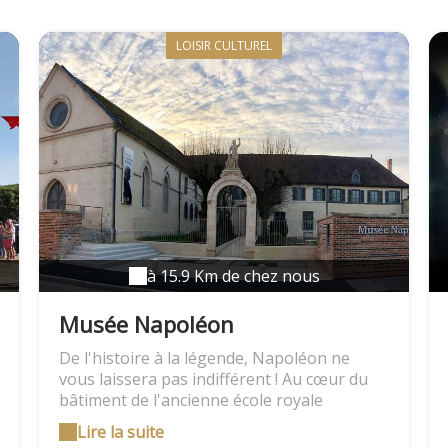
sauvage des terres mythiques des
Templiers. Ici, à bord de la Montgolfière du
lac d'Orient, au coeur du parc naturel
LOISIR CULTUREL
régional, Uwe Schäfer vous emmène vers
l'Ailleurs d'un vol inoubliable!
à 15.9 Km de chez nous
Musée Napoléon
De l'histoire à la légende, Napoléon ne
vous laissera pas indifférent ! Au cœur du
bâtiment de l'ancienne école royale
militaire, le musée Napoléon vous propose
Lire la suite
de découvrir les différentes facettes de ce