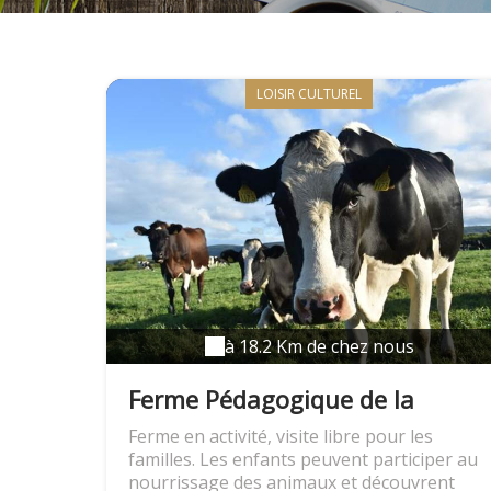
LOISIR CULTUREL
à 18.2 Km de chez nous
Ferme Pédagogique de la
Marque
Ferme en activité, visite libre pour les
familles. Les enfants peuvent participer au
nourrissage des animaux et découvrent