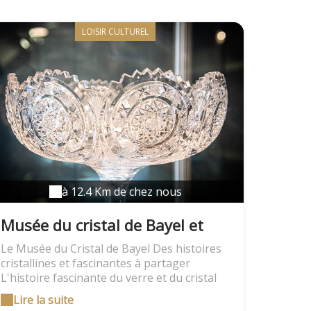
Les Riceys. Le mot « Barr » se traduisant en
celte par « le sommet ». Terre de
champagne et de traditions, la Côte des Bar
LOISIR CULTUREL
offre de superbes paysages de sommets
boisés, de côteaux de vignes très pentus et
de cultures. La nature du sous-sol,
(composé de marnes, de calcaire, d'argile et
de sédiments marins), alliée au climat plus
doux de la Champagne méridionale donne
son caractère au vin de la Côte des Bar.
Venez découvrir notre territoire, notre
identité et nos villages.
à 12.4 Km de chez nous
Musée du cristal de Bayel et
son Atelier du Verre
Le Musée du Cristal de Bayel Des histoires
cristallines et fascinantes à partager
L'histoire fascinante du verre et du cristal
de l'Antiquité à nos jours ; tous les secrets
Lire la suite
de la fabrication, du soufflage à la bouche