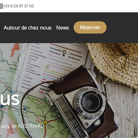
+33 6 29 97 37 50
Réserver
Autour de chez nous
News
ous
ntours de ARSONVAL