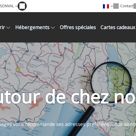
RSONVAL
Contact
ir
Hébergements
Offres spéciales
Cartes cadeaux
tour de chez n
ages vous recommande ses adresses préférées ... aux ale