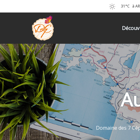
31°C
à A
Découvr
Au
Domaine des 7 Cép