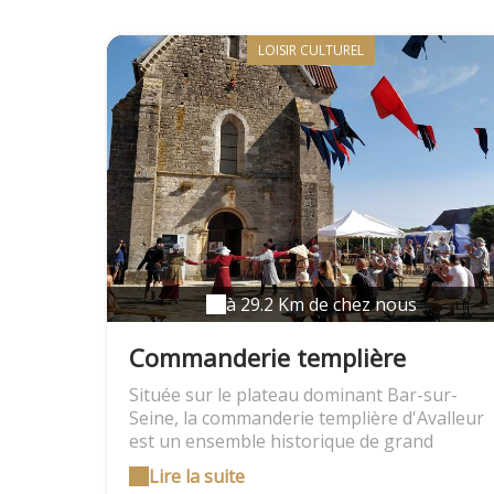
LOISIR CULTUREL
à 29.2 Km de chez nous
Commanderie templière
d'Avalleur
Située sur le plateau dominant Bar-sur-
Seine, la commanderie templière d'Avalleur
est un ensemble historique de grand
intérêt pour le département de l'Aube et
Lire la suite
pour l'histoire de la Champagne. Entre