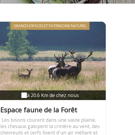
GRANDS ESPACES ET PATRIMOINE NATUREL
à 20.6 Km de chez nous
Espace faune de la Forêt
d'orient - Parc animalier
Les bisons courent dans une vaste plaine,
les chevaux galopent la crinière au vent, des
chevreuils et cerfs fixent d'un air méfiant et