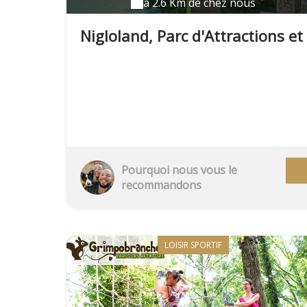
à 2.6 Km de chez nous
Nigloland, Parc d'Attractions et
Hôtel****
Pourquoi nous vous le
recommandons
LOISIR SPORTIF