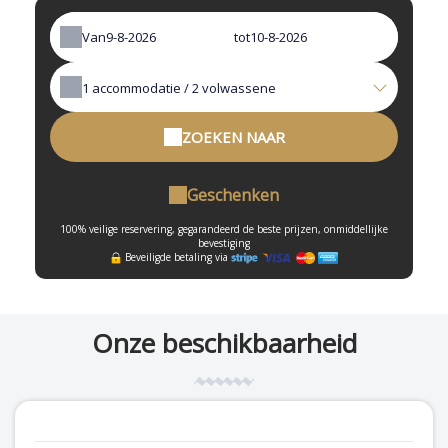
Van
tot
1
accommodatie /
2
volwassene
ZOEKEN NAAR
Geschenken
100% veilige reservering, gegarandeerd de beste prijzen, onmiddellijke
bevestiging
Beveiligde betaling via
Onze beschikbaarheid