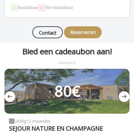
-
Beschikbaar
-
Niet beschikbaar
Reserveren
Contact
Bied een cadeaubon aan!
110€
100€
80€
Geldig
Geldig
Geldig
12 maanden
8 maanden
8 maanden
SEJOUR NATURE EN CHAMPAGNE