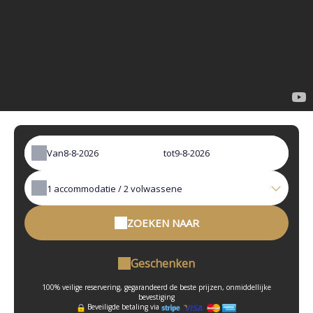
Van
tot
1
accommodatie /
2
volwassene
ZOEKEN NAAR
Geschenken
100% veilige reservering, gegarandeerd de beste prijzen, onmiddellijke
bevestiging
Beveiligde betaling via