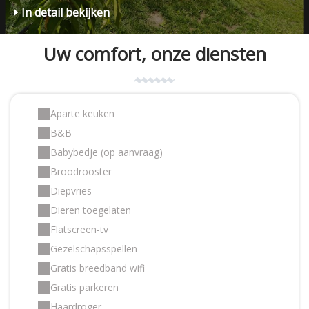
In detail bekijken
Uw comfort, onze diensten
Aparte keuken
B&B
Babybedje (op aanvraag)
Broodrooster
Diepvries
Dieren toegelaten
Flatscreen-tv
Gezelschapsspellen
Gratis breedband wifi
Gratis parkeren
Haardroger