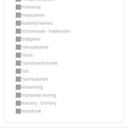
Privéterras
Restauration
Rookvrije kamers
Schoonmaak - huishouden
Strijkplank
Televisiekamer
Terras
Toeristeninformatie
Tuin
Tuinmeubelset
Verwarming
Vrijstaande woning
Wasserij - Stomerij
Woonhoek