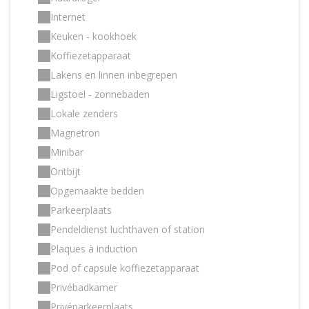
Internet
Keuken - kookhoek
Koffiezetapparaat
Lakens en linnen inbegrepen
Ligstoel - zonnebaden
Lokale zenders
Magnetron
Minibar
Ontbijt
Opgemaakte bedden
Parkeerplaats
Pendeldienst luchthaven of station
Plaques à induction
Pod of capsule koffiezetapparaat
Privébadkamer
Privéparkeerplaats