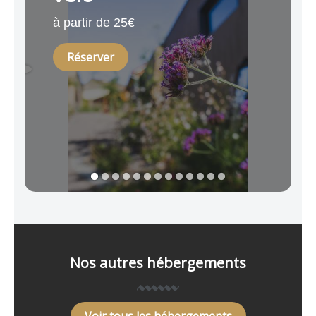
à partir de 25€
Réserver
1
2
3
4
5
6
7
8
9
10
11
12
13
Nos autres hébergements
Voir tous les hébergements