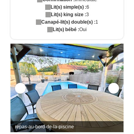
Lit(s) simple(s) :
6
Lit(s) king size :
3
Canapé-lit(s) double(s) :
1
Lit(s) bébé :
Oui
repas-au-bord-de-la-piscine
pi