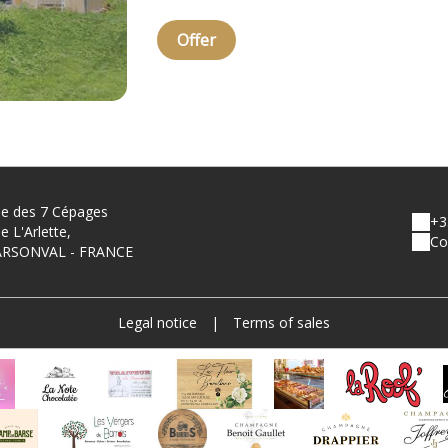
Offer
e des 7 Cépages
+3
e L'Arlette,
Co
ARSONVAL - FRANCE
Legal notice
|
Terms of sales