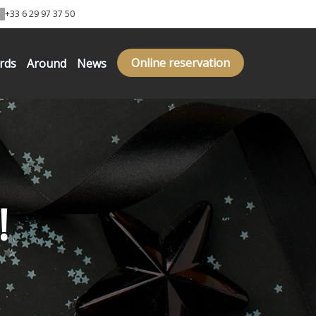
+33 6 29 97 37 50
Online reservation
ards
Around
News
!