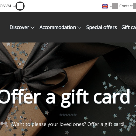
SONVAL
Contact
Discover
Accommodation
Special offers
Gift c
Offer a gift card 
Want to please your loved ones? Offer a gift card!