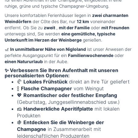
ruhige, grüne und typische Champagner-Umgebung.
Unsere komfortablen Ferienhäuser liegen in
zwei charmanten
Weindörfern
der Côte des Bar, nur
12 km
voneinander
entfernt. Ob Sie zu
zweit
,
mit der Familie
oder
mit Freunden
unterwegs sind, Sie werden
eine gemütliche, typische
Unterkunft im Herzen der Weinberge
genießen.
🎢
In unmittelbarer Nähe von Nigloland
ist unser Anwesen der
perfekte Ausgangspunkt für ein
Familienwochenende
oder
einen Natururlaub
in der Aube.
✨ Verbessern Sie Ihren Aufenthalt mit unseren
personalisierten Optionen:
🥐
Lokales Frühstück
direkt an Ihre Tür geliefert
🍾
Flasche Champagner
vom Weingut
💖
Romantischer oder festlicher Empfang
(Geburtstag, Junggesellinnenabschied usw.)
🧀
Handwerkliche Aperitifplatte
mit lokalen
Produkten
🍇
Entdecken Sie die Weinberge der
Champagne
in Zusammenarbeit mit
leidenschaftlichen Produzenten