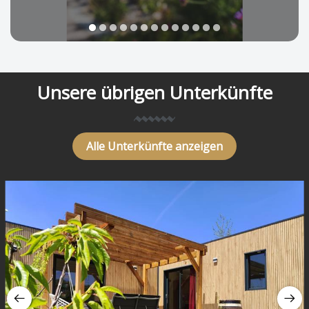
1
2
3
4
5
6
7
8
9
10
11
12
13
Unsere übrigen Unterkünfte
Alle Unterkünfte anzeigen