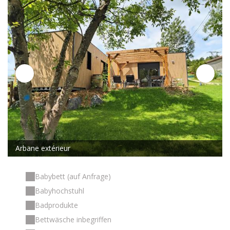
Arbane extérieur
Babybett (auf Anfrage)
Babyhochstuhl
Badprodukte
Bettwäsche inbegriffen