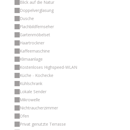
Blick auf die Natur
Doppelverglasung
Dusche
Flachbildfernseher
Gartenmöbelset
Haartrockner
Kaffeemaschine
Klimaanlage
Kostenloses Highspeed-WLAN
Küche - Kochecke
Kühlschrank
Lokale Sender
Mikrowelle
Nichtraucherzimmer
Ofen
Privat genutzte Terrasse