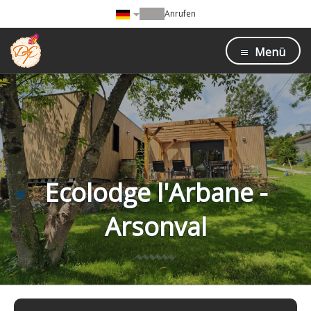
Anrufen
Menü
Ecolodge l'Arbane -
Arsonval