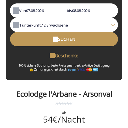
Von
bis
1
unterkunft /
2
Erwachsene
SUCHEN
Geschenke
100% sichere Buchung, beste Preise garantiert, sofortige Bestätigung
Zahlung gesichert durch
Ecolodge l'Arbane - Arsonval
ab
54€/Nacht