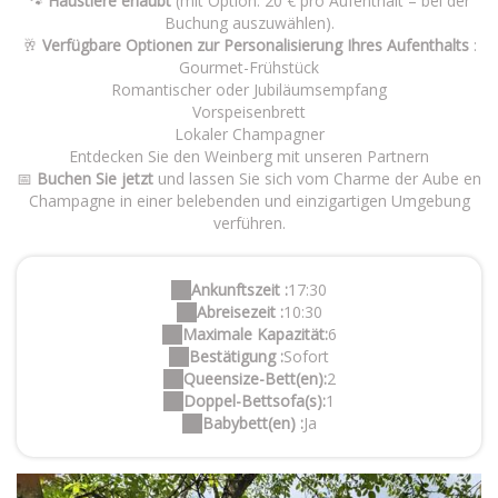
🐾
Haustiere erlaubt
(mit Option: 20 € pro Aufenthalt – bei der
Buchung auszuwählen).
🥂
Verfügbare Optionen zur Personalisierung Ihres Aufenthalts
:
Gourmet-Frühstück
Romantischer oder Jubiläumsempfang
Vorspeisenbrett
Lokaler Champagner
Entdecken Sie den Weinberg mit unseren Partnern
📅
Buchen Sie jetzt
und lassen Sie sich vom Charme der Aube en
Champagne in einer belebenden und einzigartigen Umgebung
verführen.
Ankunftszeit :
17:30
Abreisezeit :
10:30
Maximale Kapazität:
6
Bestätigung :
Sofort
Queensize-Bett(en):
2
Doppel-Bettsofa(s):
1
Babybett(en) :
Ja