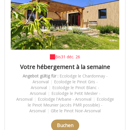
Bis
31 déc. 26
Votre hébergement à la semaine
Angebot gültig für :
Ecolodge le Chardonnay -
Arsonval
|
Ecolodge le Pinot Gris -
Arsonval
|
Ecolodge le Pinot Blanc -
Arsonval
|
Ecolodge le Petit Meslier -
Arsonval
|
Ecolodge l'Arbane - Arsonval
|
Ecolodge
le Pinot Meunier (accès PMR possible) -
Arsonval
|
Gîte le Pinot Noir-Arsonval
Buchen