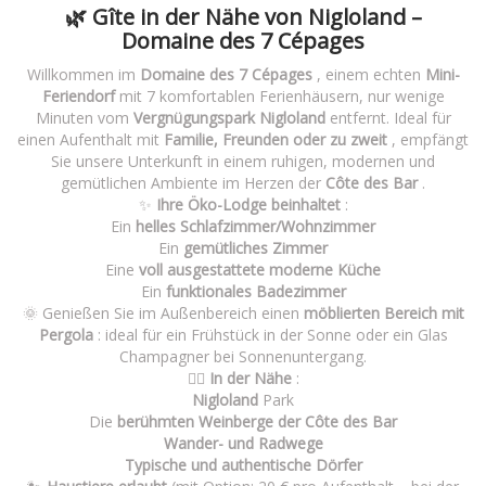
🌿 Gîte in der Nähe von Nigloland –
Domaine des 7 Cépages
Willkommen im
Domaine des 7 Cépages
, einem echten
Mini-
Feriendorf
mit 7 komfortablen Ferienhäusern, nur wenige
Minuten vom
Vergnügungspark Nigloland
entfernt. Ideal für
einen Aufenthalt mit
Familie, Freunden oder zu zweit
, empfängt
Sie unsere Unterkunft in einem ruhigen, modernen und
gemütlichen Ambiente im Herzen der
Côte des Bar
.
✨
Ihre Öko-Lodge beinhaltet
:
Ein
helles Schlafzimmer/Wohnzimmer
Ein
gemütliches Zimmer
Eine
voll ausgestattete moderne Küche
Ein
funktionales Badezimmer
🌞 Genießen Sie im Außenbereich einen
möblierten Bereich mit
Pergola
: ideal für ein Frühstück in der Sonne oder ein Glas
Champagner bei Sonnenuntergang.
🚶‍♂️
In der Nähe
:
Nigloland
Park
Die
berühmten Weinberge der Côte des Bar
Wander- und Radwege
Typische und authentische Dörfer