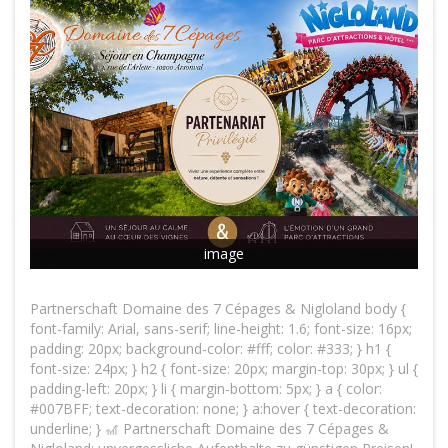
image
Partnerschaft Domaine des 7 Cépages & Nigloland body {
font-family: Arial, sans-serif; line-height: 1.6; font-size: 16px;
padding: 20px; background-color: #fff; color: #333; } h1 {
font-size: 24px; } h2 { font-size: 20px; margin-top: 30px; } ul {
padding-left: 20px; } li { margin-bottom: 5px; } a { color:
#007BFF; text-decoration: none; } a:hover { text-decoration:
underline; } 🎢 Partnerschaft Domaine des 7 Cépages &