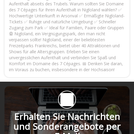
Aufenthalt abseits des Trubels. Warum sollten Sie Domaine
des 7 Cépages für Ihren Aufenthalt in Nigloland wählen? ✅
Hochwertige Unterkunft in Arsonval ✅ Ermäßigte Nigloland-
Tickets ✅ Ruhige und natürliche Umgebung ✅ Schneller
Zugang zum Park ✅ Ideal für Familien, Paare oder Gruppen
🎡 Nigloland, ein Vergnügungspark, den man nicht
verpassen sollte! Nigloland, einer der beliebtesten
Freizeitparks Frankreichs, bietet über 40 Attraktionen und
Shows für alle Altersgruppen. Erleben Sie einen
unvergesslichen Aufenthalt und verbinden Sie Spaß und
Komfort im Domaine des 7 Cépages. 📅 Denken Sie daran,
im Voraus zu buchen, insbesondere in der Hochsaison!
Erhalten Sie Nachrichten
und Sonderangebote per