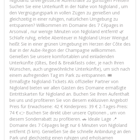
Nigloland: unvergessliche Aufenthalte zu günstigen Preisen!
Suchen Sie eine Unterkunft in der Nähe von Nigloland , um
den Vergnügungspark in vollen Zügen zu genießen und
gleichzeitig in einer ruhigen, natürlichen Umgebung zu
entspannen? Willkommen im Domaine des 7 Cépages in
Arsonval , nur wenige Minuten von Nigloland entfernt! 🌿
Schlafe ruhig, erlebe Abenteuer in Nigloland Unser Weingut
heißt Sie in einer grünen Umgebung im Herzen der Côte des
Bar in der Aube-Region der Champagne willkommen.
Genießen Sie unsere komfortablen und einladenden
Unterkünfte (Gîtes, Bed & Breakfasts oder, je nach Ihren
Wünschen, auch ungewöhnliche Unterkünfte), um sich nach
einem aufregenden Tag im Park zu entspannen. 🎟
Ermäßigte Nigloland-Tickets Als offizieller Partner von
Nigloland bieten wir allen Gästen des Domaine ermäßigte
Eintrittskarten für Nigloland an. Buchen Sie Ihren Aufenthalt
bei uns und profitieren Sie von diesem exklusiven Angebot!
Preis für Erwachsene: 42 € Kinderpreis: 39 € 2-Tages-Preis:
74 € 👉 Buchen Sie direkt über unsere Optionen , um von
diesem Sonderrabatt zu profitieren. 🚗 Ideale Lage 📍
Domaine des 7 Cépages liegt nur 6 Minuten von Nigloland
entfernt (5 km). Genießen Sie die schnelle Anbindung an den
Park und gleichzeitig einen ruhigen und erholsamen